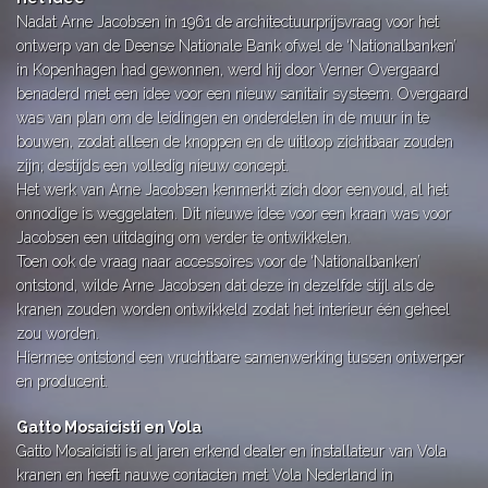
Nadat Arne Jacobsen in 1961 de architectuurprijsvraag voor het
ontwerp van de Deense Nationale Bank ofwel de ‘Nationalbanken’
in Kopenhagen had gewonnen, werd hij door Verner Overgaard
benaderd met een idee voor een nieuw sanitair systeem. Overgaard
was van plan om de leidingen en onderdelen in de muur in te
bouwen, zodat alleen de knoppen en de uitloop zichtbaar zouden
zijn; destijds een volledig nieuw concept.
Het werk van Arne Jacobsen kenmerkt zich door eenvoud, al het
onnodige is weggelaten. Dit nieuwe idee voor een kraan was voor
Jacobsen een uitdaging om verder te ontwikkelen.
Toen ook de vraag naar accessoires voor de ‘Nationalbanken’
ontstond, wilde Arne Jacobsen dat deze in dezelfde stijl als de
kranen zouden worden ontwikkeld zodat het interieur één geheel
zou worden.
Hiermee ontstond een vruchtbare samenwerking tussen ontwerper
en producent.
Gatto Mosaicisti en Vola
Gatto Mosaicisti is al jaren erkend dealer en installateur van Vola
kranen en heeft nauwe contacten met Vola Nederland in