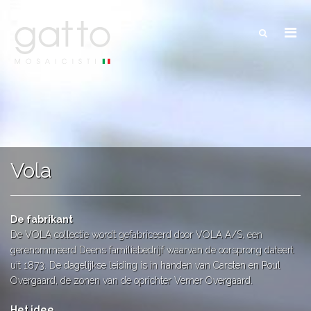
Vola
De fabrikant
De VOLA collectie wordt gefabriceerd door VOLA A/S, een
gerenommeerd Deens familiebedrijf waarvan de oorsprong dateert
uit 1873. De dagelijkse leiding is in handen van Carsten en Poul
Overgaard, de zonen van de oprichter Verner Overgaard.
Het idee