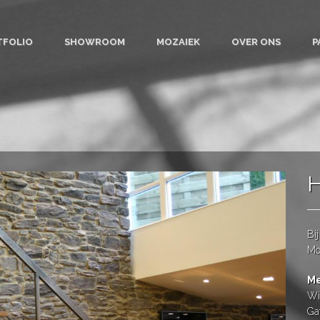
TFOLIO
SHOWROOM
MOZAIEK
OVER ONS
P
H
Bi
Mo
Me
Wil
Ga