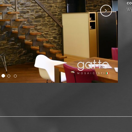
co
Wi