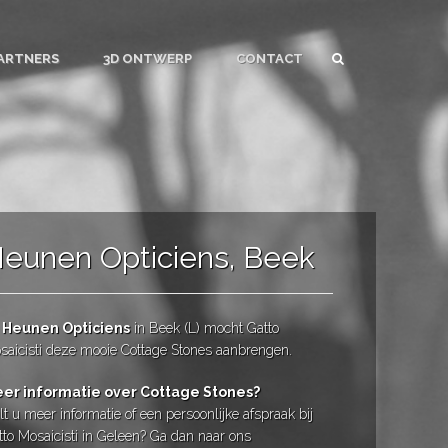
ARTNERS
3D ONTWERP
CONTACT
eunen Opticiens, Beek
j
Heunen Opticiens
in Beek (L) mocht Gatto
saicisti deze mooie Cottage Stones aanbrengen.
er informatie over Cottage Stones?
t u meer informatie of een persoonlijke afspraak bij
tto Mosaicisti in Geleen? Ga dan naar ons