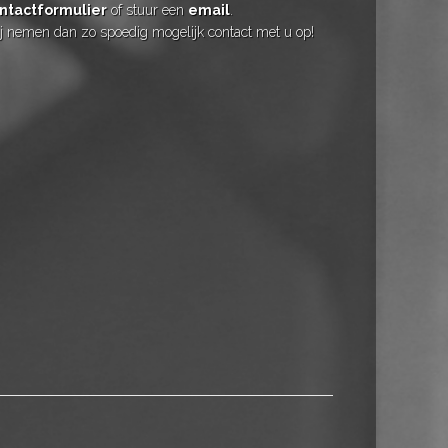
ntactformulier
of stuur een
email
.
j nemen dan zo spoedig mogelijk contact met u op!