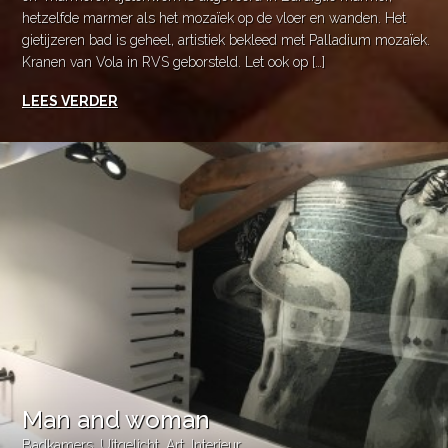
hetzelfde marmer als het mozaïek op de vloer en wanden. Het
gietijzeren bad is geheel, artistiek bekleed met Palladium mozaïek.
Kranen van Vola in RVS geborsteld. Let ook op […]
LEES VERDER
Man and woman
Badkamers
,
Uitgelicht
,
Art
,
Interieur