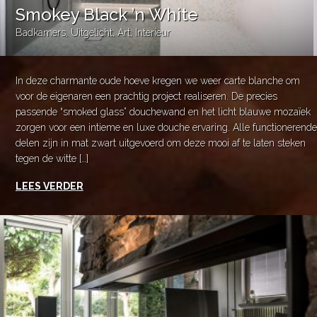
Smokey Black ’n White
Badkamers
,
Uitgelicht
,
Art
,
Interieur
In deze charmante oude hoeve kregen we weer carte blanche om
voor de eigenaren een prachtig project realiseren. De precies
passende “smoked glass” douchewand en het licht blauwe mozaïek
zorgen voor een intieme en luxe douche ervaring. Alle functionerende
delen zijn in mat zwart uitgevoerd om deze mooi af te laten steken
tegen de witte […]
LEES VERDER