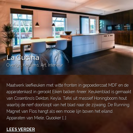
La Cucina
Overige
,
Keukens
,
Art
,
Interieur
Maatwerk leefkeuken met witte fronten in gepoedercoat MDF en de
apparatenkast in gerookt Eiken balken fineer. Keukenblad is gemaakt
van Cosentino’s Dekton, Keyla. Tafel uit massief Honingboom hout
waarbij de nerf doorloopt van het blad naar de zijwang. De Running
Magnet van Flos hangt als een mooie lijn boven het eiland.
Apparaten van Miele, Quooker […]
LEES VERDER