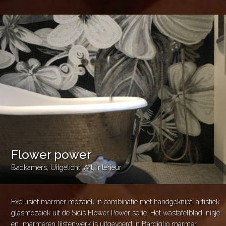
Flower power
Badkamers
,
Uitgelicht
,
Art
,
Interieur
Exclusief marmer mozaïek in combinatie met handgeknipt, artistiek
glasmozaïek uit de Sicis Flower Power serie. Het wastafelblad, nisje
en marmeren lijstenwerk is uitgevoerd in Bardiglio marmer,