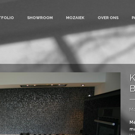
TFOLIO
SHOWROOM
MOZAIEK
OVER ONS
P
K
B
Mo
Me
ma