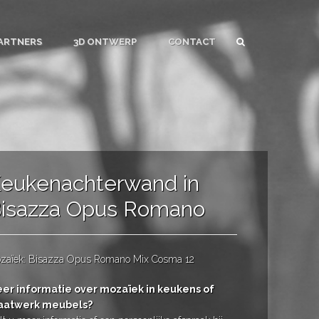
ARTNERS
3D ONTWERP
CONTACT
eukenachterwand in
isazza Opus Romano
zaïek: Bisazza Opus Romano Mix Cosma 12
er informatie over mozaïek in keukens of
atwerk meubels?