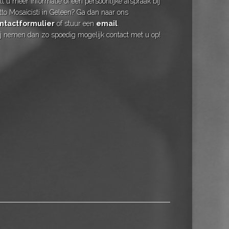
t u meer informatie of een persoonlijke afspraak bij
tto Mosaicisti in Geleen? Ga dan naar ons
ntactformulier
of stuur een
email
.
j nemen dan zo spoedig mogelijk contact met u op!