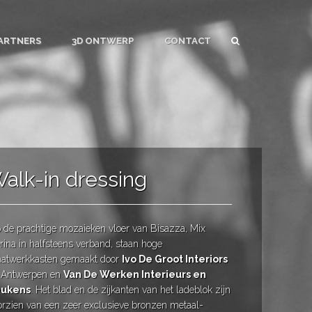
ARTNERS
3D ONTWERP
CONTACT
alk-in dressing
 de prachtige mozaieken vloer van Bisazza, Mix
rina in halfsteens verband, staan hoge
atwerkkasten gemaakt door
Ivo De Groot Interiors
t Antwerpen en
Van De Werken Interieurs en
ukens
. Het blad en de zijkanten van het ladeblok zijn
orzien van een zeer exclusieve bronzen metaal-