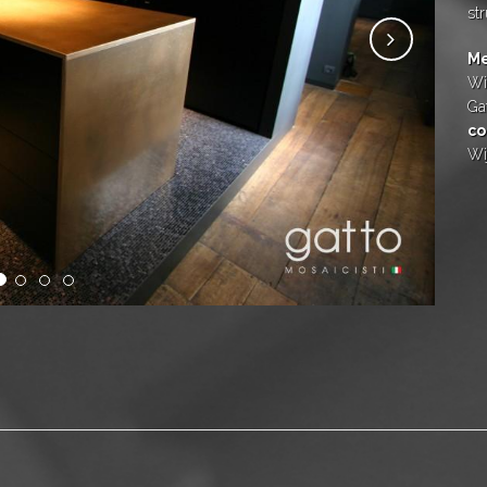
st
Me
Wil
Ga
co
Wi