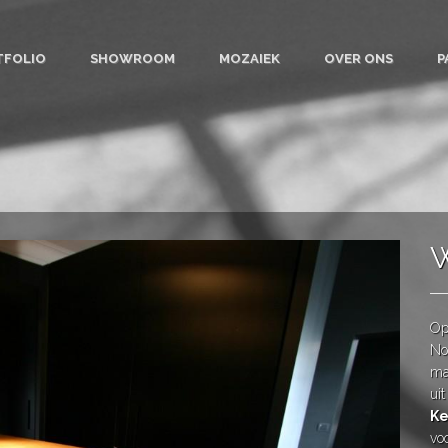
TFOLIO
SHOWROOM
MOZAIEK
OVER ONS
P
W
Op
No
ma
ui
Ke
vo